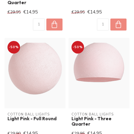
Quarter
€14,95
€14,95
€29,95
€29,95
-50%
-50%
COTTON BALL LIGHTS
COTTON BALL LIGHTS
Light Pink - Full Round
Light Pink - Three
Quarter
€14,95
€14,95
€29,90
€29,95