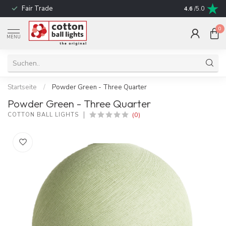
Fair Trade
schnelle Liefe
4.6
/5.0
0
MENU
Startseite
/
Powder Green - Three Quarter
Powder Green - Three Quarter
(0)
COTTON BALL LIGHTS