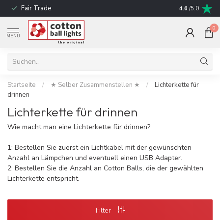
Fair Trade
schnelle Liefe
4.6
/5.0
0
MENU
Startseite
/
★ Selber Zusammenstellen ★
/
Lichterkette für
drinnen
Lichterkette für drinnen
Wie macht man eine Lichterkette für drinnen?
1: Bestellen Sie zuerst ein Lichtkabel mit der gewünschten
Anzahl an Lämpchen und eventuell einen USB Adapter.
2: Bestellen Sie die Anzahl an Cotton Balls, die der gewählten
Lichterkette entspricht.
Filter