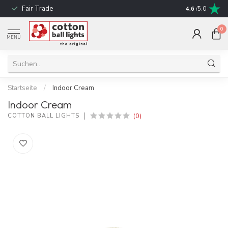
Fair Trade
schnelle Liefe
4.6
/5.0
0
MENU
Startseite
/
Indoor Cream
Indoor Cream
(0)
COTTON BALL LIGHTS