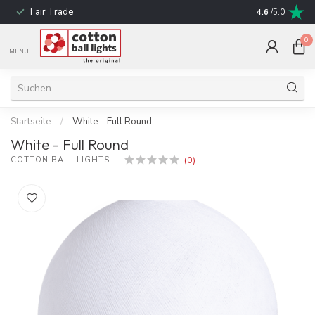
Fair Trade
schnelle Liefe
4.6
/5.0
0
MENU
Startseite
/
White - Full Round
White - Full Round
(0)
COTTON BALL LIGHTS