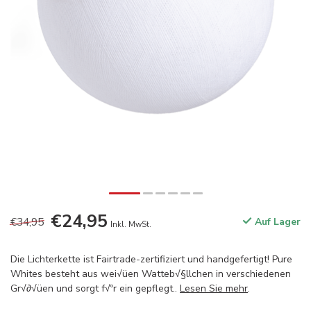
€24,95
€34,95
Auf Lager
Inkl. MwSt.
Die Lichterkette ist Fairtrade-zertifiziert und handgefertigt! Pure
Whites besteht aus wei√üen Watteb√§llchen in verschiedenen
Gr√∂√üen und sorgt f√ºr ein gepflegt..
Lesen Sie mehr
.