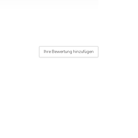
te Taste)
Ihre Bewertung hinzufügen