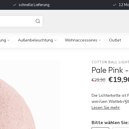
schnelle Lieferung
12 Mo
ung
Außenbeleuchtung
Wohnaccessoires
Outlet
COTTON BALL LIGH
Pale Pink 
€19,9
€29,90
Die Lichterkette ist
wei√üen Watteb√§llc
Lesen Sie mehr
.
Bitte wählen Sie