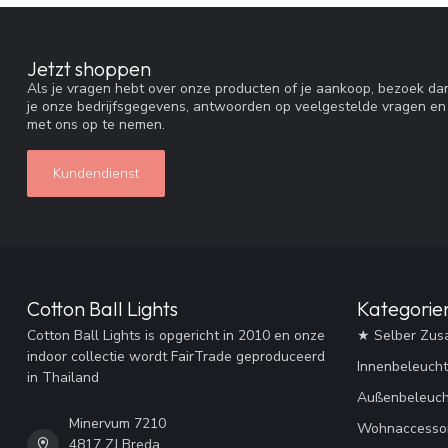
Jetzt shoppen
Als je vragen hebt over onze producten of je aankoop, bezoek dan
je onze bedrijfsgegevens, antwoorden op veelgestelde vragen en
met ons op te nemen.
Kundendienst
Cotton Ball Lights
Kategorie
Cotton Ball Lights is opgericht in 2010 en onze
★ Selber Zus
indoor collectie wordt FairTrade geproduceerd
Innenbeleuch
in Thailand
Außenbeleuc
Minervum 7210
Wohnaccessoi
4817 ZJ Breda