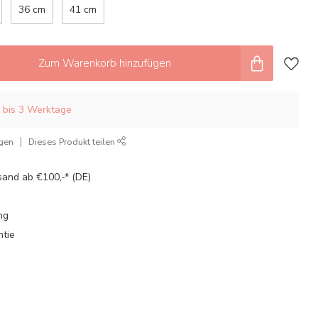
36 cm
41 cm
Zum Warenkorb hinzufügen
2 bis 3 Werktage
ügen
Dieses Produkt teilen
sand ab €100,-* (DE)
ng
ntie