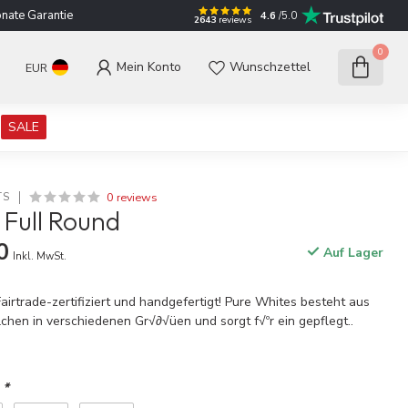
nate Garantie
4.6
/5.0
2643
reviews
0
Mein Konto
Wunschzettel
EUR
SALE
0 reviews
TS
- Full Round
0
Auf Lager
Inkl. MwSt.
 Fairtrade-zertifiziert und handgefertigt! Pure Whites besteht aus
hen in verschiedenen Gr√∂√üen und sorgt f√ºr ein gepflegt..
:
*