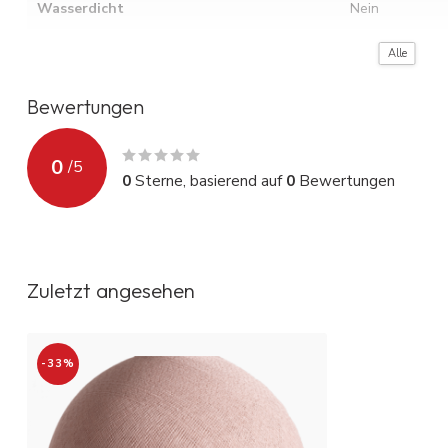
Wasserdicht
Nein
Montageanleitung
Siehe Video (ro
Alle
Bewertungen
0
/
5
0
Sterne, basierend auf
0
Bewertungen
Zuletzt angesehen
-33%