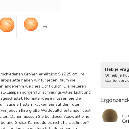
Heb je vra
erschiedenen Größen erhältlich: S (Ø25 cm), M
Of heb je hu
Farbpalette haben wir für jeden Raum die
klantenservi
en angenehm weiches Licht durch. Die helleren
Ball-Lampen sorgen für stimmungsvolles Licht und
ausgeschaltet. Normalerweise müssen Sie die
Ergänzend
 Hause erhalten (klicken Sie auf den roten
 wir jedoch Ihre große Wattebällchenlampe. Ideal!
eiten. Daher müssen Sie bei dieser Auswahl eine
COT
Caf
rbe und Größe. Kannst du es nicht herausfinden?
ie das Video, um weitere Erläuterungen zu