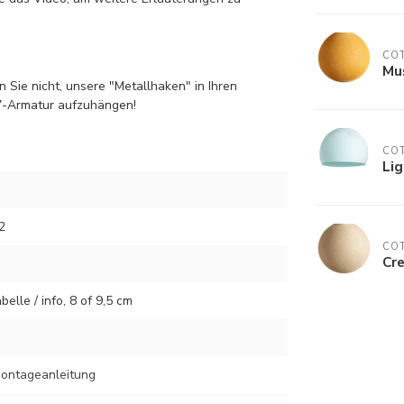
COT
Mus
Sie nicht, unsere "Metallhaken" in Ihren
27-Armatur aufzuhängen!
COT
Lig
2
COT
Cre
elle / info, 8 of 9,5 cm
 Montageanleitung