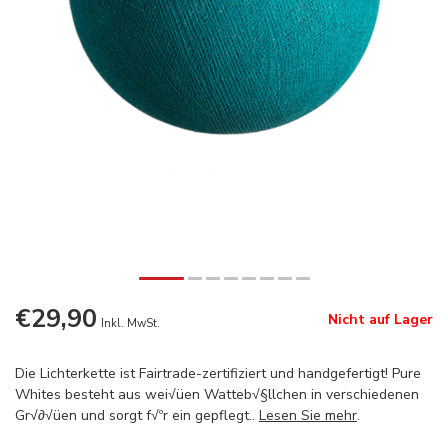
€29,90
Nicht auf Lager
Inkl. MwSt.
Die Lichterkette ist Fairtrade-zertifiziert und handgefertigt! Pure
Whites besteht aus wei√üen Watteb√§llchen in verschiedenen
Gr√∂√üen und sorgt f√ºr ein gepflegt..
Lesen Sie mehr
.