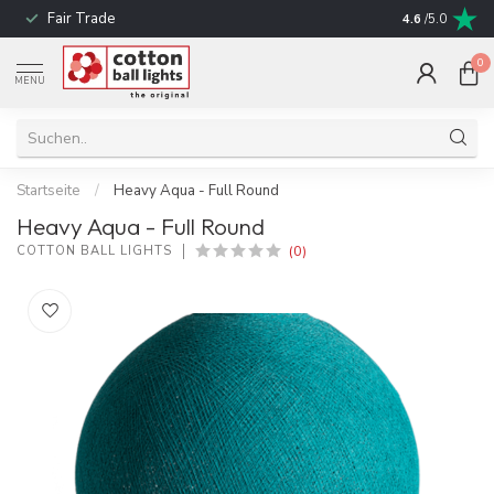
Fair Trade
schnelle Liefe
4.6
/5.0
0
MENU
Startseite
/
Heavy Aqua - Full Round
Heavy Aqua - Full Round
(0)
COTTON BALL LIGHTS