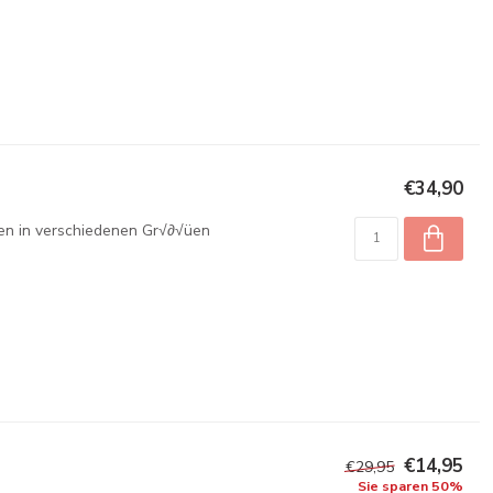
€34,90
chen in verschiedenen Gr√∂√üen
€14,95
€29,95
Sie sparen 50%