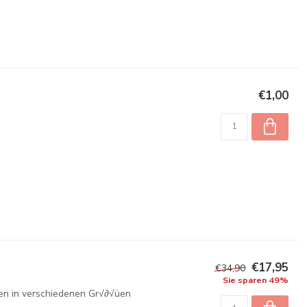
€1,00
€17,95
€34,90
Sie sparen 49%
chen in verschiedenen Gr√∂√üen