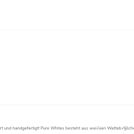
fiziert und handgefertigt! Pure Whites besteht aus wei√üen Watteb√§ll