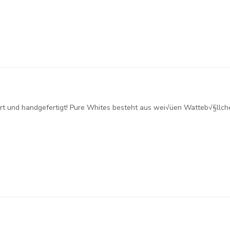
fiziert und handgefertigt! Pure Whites besteht aus wei√üen Watteb√§ll