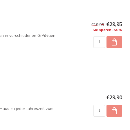
€29,95
€19,95
Sie sparen -50%
chen in verschiedenen Gr√∂√üen
€29,90
r Haus zu jeder Jahreszeit zum