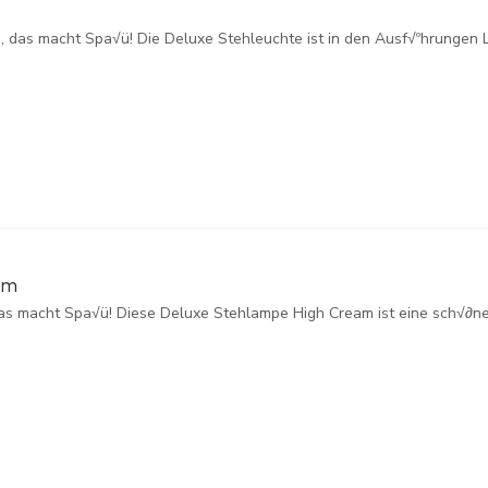
e, das macht Spa√ü! Die Deluxe Stehleuchte ist in den Ausf√ºhrungen L
am
as macht Spa√ü! Diese Deluxe Stehlampe High Cream ist eine sch√∂n