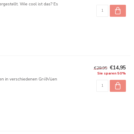
rgestellt. Wie cool ist das? Es
€14,95
€29,95
Sie sparen 50%
chen in verschiedenen Gr√∂√üen