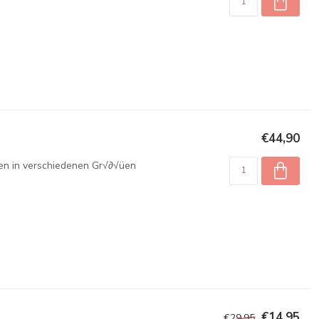
€44,90
chen in verschiedenen Gr√∂√üen
€14,95
€29,95