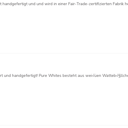
handgefertigt und und wird in einer Fair-Trade-zertifizierten Fabrik he
fiziert und handgefertigt! Pure Whites besteht aus wei√üen Watteb√§ll