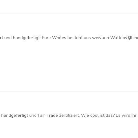
fiziert und handgefertigt! Pure Whites besteht aus wei√üen Watteb√§ll
handgefertigt und Fair Trade zertifiziert. Wie cool ist das? Es wird Ih