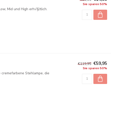
Sie sparen 50%
ow, Mid und High erh√§ltlich.
€59,95
€119,95
Sie sparen 50%
e cremefarbene Stehlampe, die