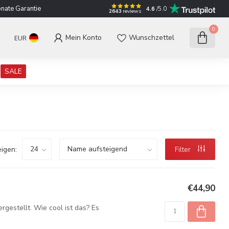
nate Garantie
4.6
/5.0
2643
reviews
0
Mein Konto
Wunschzettel
EUR
SALE
igen:
Filter
€44,90
rgestellt. Wie cool ist das? Es