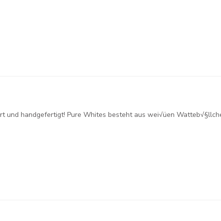
fiziert und handgefertigt! Pure Whites besteht aus wei√üen Watteb√§ll