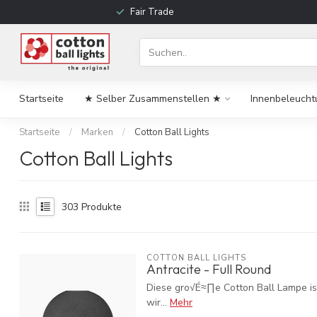
Fair Trade
Startseite
★ Selber Zusammenstellen ★
Innenbeleucht
Startseite
/
Marken
/
Cotton Ball Lights
Cotton Ball Lights
303
Produkte
COTTON BALL LIGHTS
Antracite - Full Round
Diese gro√É≈∏e Cotton Ball Lampe ist 
wir...
Mehr