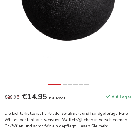
€14,95
€29,95
Auf Lager
Inkl. MwSt.
Die Lichterkette ist Fairtrade-zertifiziert und handgefertigt! Pure
Whites besteht aus wei√üen Watteb√§llchen in verschiedenen
Gr√∂√üen und sorgt f√ºr ein gepflegt..
Lesen Sie mehr
.