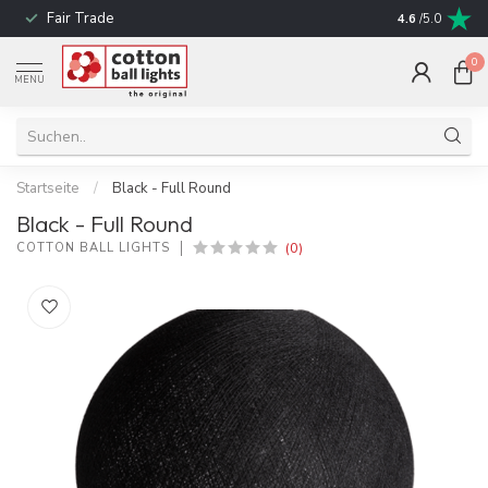
Fair Trade
schnelle Liefe
4.6
/5.0
0
MENU
Startseite
/
Black - Full Round
Black - Full Round
(0)
COTTON BALL LIGHTS