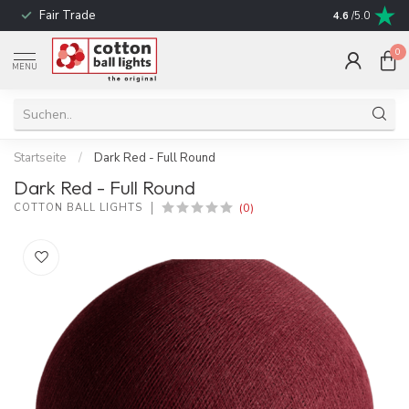
Fair Trade
schnelle Liefe
4.6
/5.0
0
MENU
Startseite
/
Dark Red - Full Round
Dark Red - Full Round
(0)
COTTON BALL LIGHTS