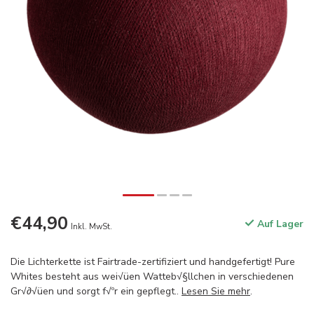
€44,90
Auf Lager
Inkl. MwSt.
Die Lichterkette ist Fairtrade-zertifiziert und handgefertigt! Pure
Whites besteht aus wei√üen Watteb√§llchen in verschiedenen
Gr√∂√üen und sorgt f√ºr ein gepflegt..
Lesen Sie mehr
.