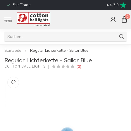
Fair Trade
schnelle Liefe
4.6
/5.0
0
MENU
Startseite
/
Regular Lichterkette - Sailor Blue
Regular Lichterkette - Sailor Blue
(0)
COTTON BALL LIGHTS