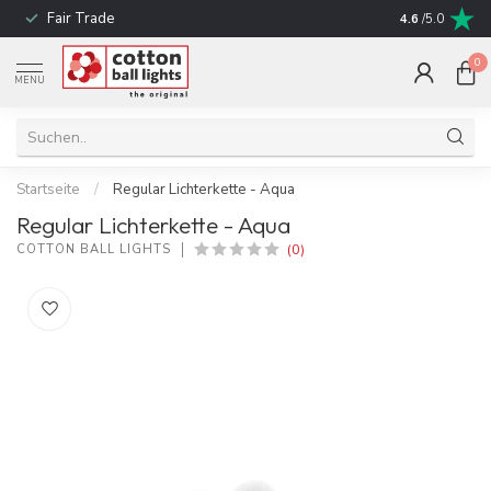
Fair Trade
schnelle Liefe
4.6
/5.0
0
MENU
Startseite
/
Regular Lichterkette - Aqua
Regular Lichterkette - Aqua
(0)
COTTON BALL LIGHTS