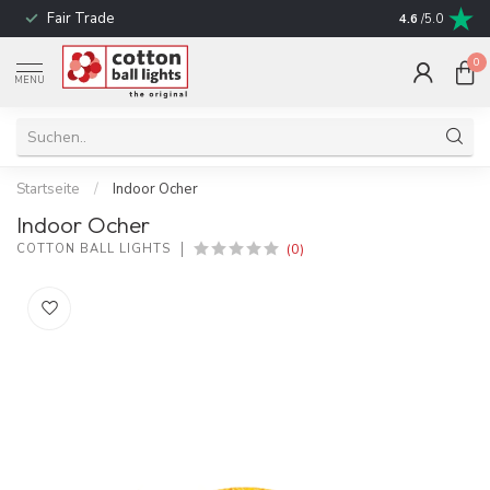
Fair Trade
schnelle Liefe
4.6
/5.0
0
MENU
Startseite
/
Indoor Ocher
Indoor Ocher
(0)
COTTON BALL LIGHTS