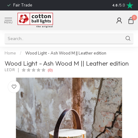
Fair Trade
! No shipping t
4.6
/5.0
0
MENU
Home
/
Wood Light - Ash Wood M || Leather edition
Wood Light - Ash Wood M || Leather edition
(0)
LEDR