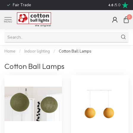
Fair Trade
! No shipping t
4.6
/5.0
0
MENU
Home
/
Indoor lighting
/
Cotton Ball Lamps
Cotton Ball Lamps