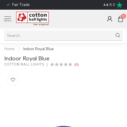
Fair Trade
! No shipping t
4.6
/5.0
0
MENU
Home
/
Indoor Royal Blue
Indoor Royal Blue
(0)
COTTON BALL LIGHTS