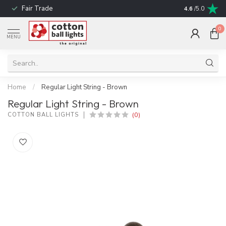
Fair Trade
! No shipping t
4.6
/5.0
0
MENU
Home
/
Regular Light String - Brown
Regular Light String - Brown
(0)
COTTON BALL LIGHTS