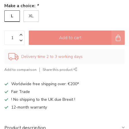
Make a choice:
*
L
XL
Add to cart
Delivery time 2 to 3 working days
Add to comparison
Share this product
Worldwide free shipping over: €200*
Fair Trade
! No shipping to the UK due Brexit !
12-month warranty
Product description