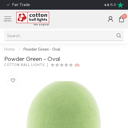
Fair Trade
! No shipping t
4.6
/5.0
0
MENU
Home
/
Powder Green - Oval
Powder Green - Oval
(0)
COTTON BALL LIGHTS