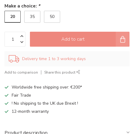
Make a choice:
*
20
35
50
Add to cart
Delivery time 1 to 3 working days
Add to comparison
Share this product
Worldwide free shipping over: €200*
Fair Trade
! No shipping to the UK due Brexit !
12-month warranty
Product description