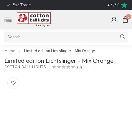
Fair Trade
! No shipping t
4.6
/5.0
0
MENU
Home
/
Limited edition Lichtslinger - Mix Orange
Limited edition Lichtslinger - Mix Orange
(0)
COTTON BALL LIGHTS