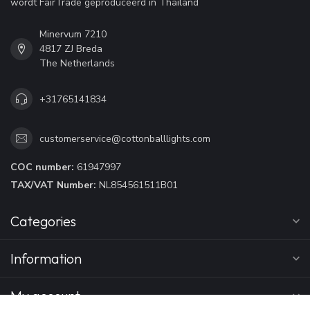
wordt FairTrade geproduceerd in Thailand
Minervum 7210
4817 ZJ Breda
The Netherlands
+31765141834
customerservice@cottonballlights.com
COC number:
61947997
TAX/VAT Number:
NL854561511B01
Categories
Information
My account