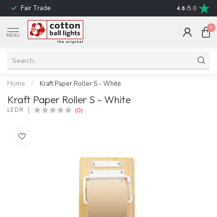
Fair Trade
! No shipping t
4.6
/5.0
0
MENU
Home
/
Kraft Paper Roller S - White
Kraft Paper Roller S - White
(0)
LEDR