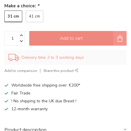
Make a choice:
*
31 cm
41 cm
Add to cart
Delivery time 2 to 3 working days
Add to comparison
Share this product
Worldwide free shipping over: €200*
Fair Trade
! No shipping to the UK due Brexit !
12-month warranty
Product description