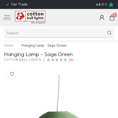
Fair Trade
! No shipping t
4.6
/5.0
0
MENU
Home
/
Hanging Lamp - Sage Green
Hanging Lamp - Sage Green
(0)
COTTON BALL LIGHTS