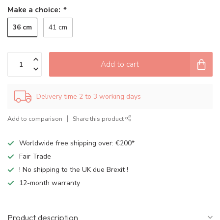
Make a choice:
*
36 cm
41 cm
Add to cart
Delivery time 2 to 3 working days
Add to comparison
Share this product
Worldwide free shipping over: €200*
Fair Trade
! No shipping to the UK due Brexit !
12-month warranty
Product description