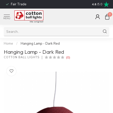
Fair Trade
! No shipping t
4.6
/5.0
0
MENU
Home
/
Hanging Lamp - Dark Red
Hanging Lamp - Dark Red
(0)
COTTON BALL LIGHTS