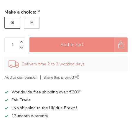
Make a choice:
*
S
M
Add to cart
Delivery time 2 to 3 working days
Add to comparison
Share this product
Worldwide free shipping over: €200*
Fair Trade
! No shipping to the UK due Brexit !
12-month warranty