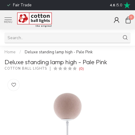
Fair Trade
! No shipping t
4.6
/5.0
0
MENU
Home
/
Deluxe standing lamp high - Pale Pink
Deluxe standing lamp high - Pale Pink
(0)
COTTON BALL LIGHTS