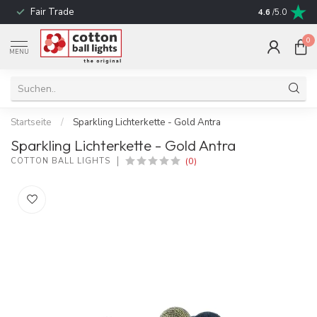
Fair Trade
schnelle Liefe
4.6
/5.0
0
MENU
Startseite
/
Sparkling Lichterkette - Gold Antra
Sparkling Lichterkette - Gold Antra
(0)
COTTON BALL LIGHTS