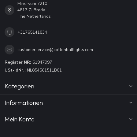
Minervum 7210
4817 ZJ Breda
The Netherlands
+31765141834
customerservice@cottonballlights.com
Register NR:
61947997
USt-IdNr.:
NL854561511B01
Kategorien
Informationen
Mein Konto