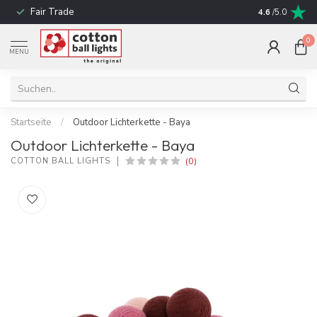
Fair Trade
schnelle Liefe
4.6
/5.0
0
MENU
Startseite
/
Outdoor Lichterkette - Baya
Outdoor Lichterkette - Baya
(0)
COTTON BALL LIGHTS