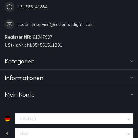
+31765141834
customerservice@cottonballlights.com
Register NR:
61947997
USt-IdNr.:
NL854561511B01
Kategorien
Informationen
Mein Konto
€