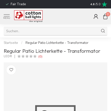
Fair Trade
schnelle Liefe
4.6
/5.0
0
MENU
Startseite
/
Regular Patio Lichterkette - Transformator
Regular Patio Lichterkette - Transformator
(0)
LEDR