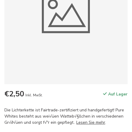
€2,50
Auf Lager
Inkl. MwSt.
Die Lichterkette ist Fairtrade-zertifiziert und handgefertigt! Pure
Whites besteht aus wei√üen Watteb√§llchen in verschiedenen
Gr√∂√üen und sorgt f√ºr ein gepflegt..
Lesen Sie mehr
.