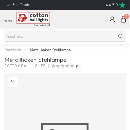
Fair Trade
schnelle Liefe
4.6
/5.0
0
MENU
Startseite
/
Metallhaken Stehlampe
Metallhaken Stehlampe
(0)
COTTON BALL LIGHTS