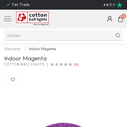
Fair Trade
schnelle Liefe
4.6
/5.0
0
MENU
Startseite
/
Indoor Magenta
Indoor Magenta
(0)
COTTON BALL LIGHTS