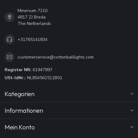
Minervum 7210
4817 ZJ Breda
The Netherlands
+31765141834
customerservice@cottonballlights.com
Register NR:
61947997
USt-IdNr.:
NL854561511B01
Kategorien
Informationen
Mein Konto