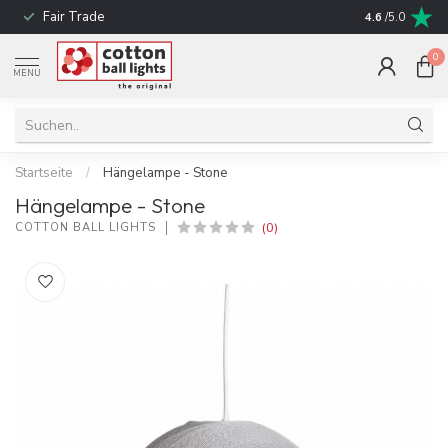
Fair Trade
schnelle Liefe
4.6
/5.0
0
MENU
Startseite
/
Hängelampe - Stone
Hängelampe - Stone
(0)
COTTON BALL LIGHTS