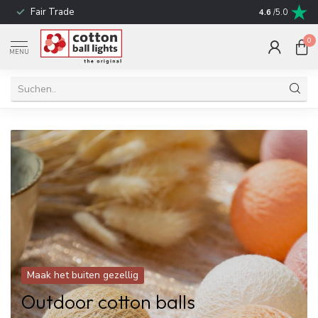
Fair Trade
schnelle Liefe
4.6
/5.0
0
MENU
Maak het buiten gezellig
Outdoor cotton balls