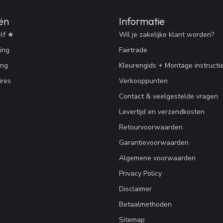
ën
Informatie
lf ★
Wil je zakelijke klant worden?
ing
Fairtrade
ing
Kleurengids + Montage instructi
res
Verkooppunten
Contact & veelgestelde vragen
Levertijd en verzendkosten
Retourvoorwaarden
Garantievoorwaarden
Algemene voorwaarden
Privacy Policy
Disclaimer
Betaalmethoden
Sitemap