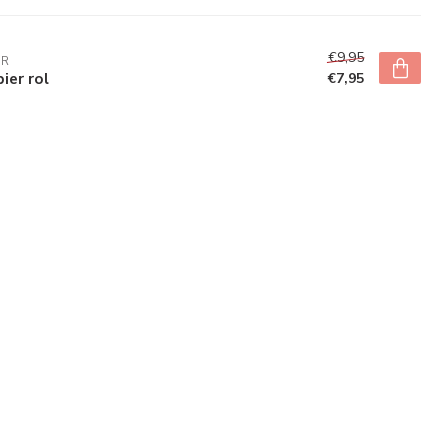
€9,95
DR
ier rol
€7,95