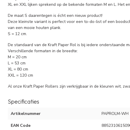
XL en XXL lijken sprekend op de bekende formaten M en L. Het eni
De maat S daarentegen is écht een nieuw product!
Deze kleinste variant is perfect voor een to-do-list of een boodsc
van een mooie houten plank.
S = 12 cm.
De standaard van de Kraft Paper Rol is bij iedere onderstaande m
Verschillende formaten in de breedte:
M = 20 cm
L = 53 cm
XL = 80 cm
XXL = 120 cm
Al onze Kraft Paper Rollers zijn verkrijgbaar in de kleuren wit, zw
Specificaties
Artikelnummer
PAPROLM-WH
EAN Code
885231061509