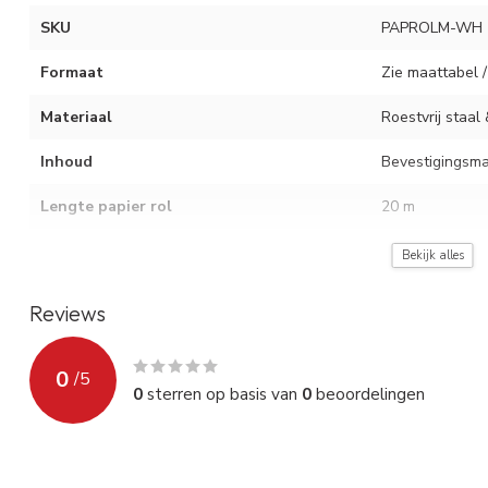
SKU
PAPROLM-WH
Formaat
Zie maattabel /
Materiaal
Roestvrij staal
Inhoud
Bevestigingsmat
Lengte papier rol
20 m
Montage instructie
Op te hangen 
Bekijk alles
Kleur
Zie titel
Reviews
0
/
5
0
sterren op basis van
0
beoordelingen