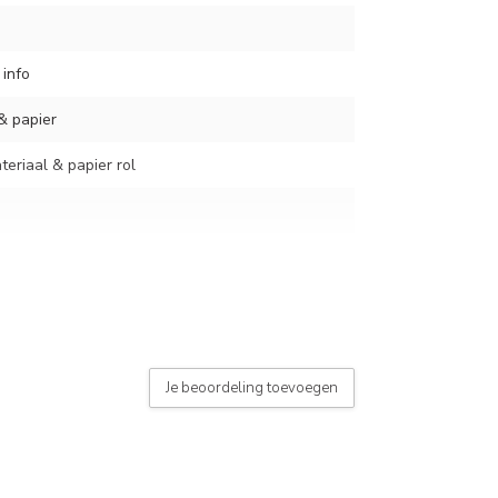
 info
 & papier
eriaal & papier rol
aan de muur
Je beoordeling toevoegen