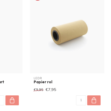
LEDR
art
Papier rol
€7,95
€9,95