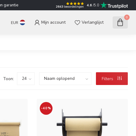
n garantie
4.6
/5.0
2643
beoordelingen
0
Mijn account
Verlanglijst
EUR
Toon:
Filters
-40%