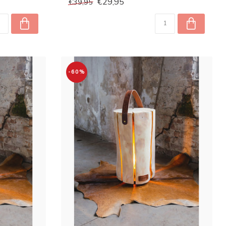
€29,95
€39,95
-60%