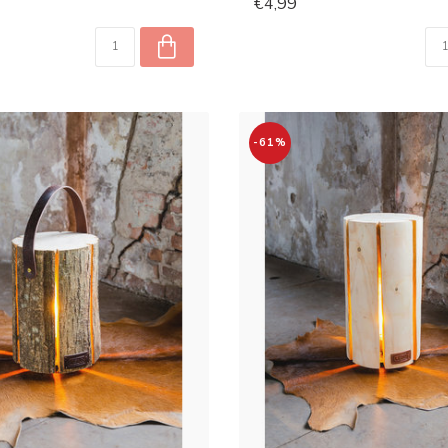
€4,99
-61%