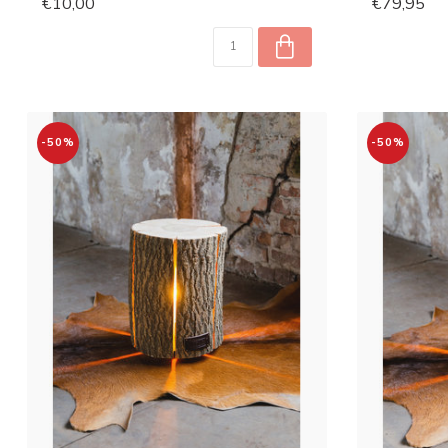
€10,00
€79,95
-50%
-50%