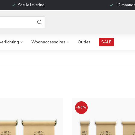
Snelle levering
12 maande
verlichting
Woonaccessoires
Outlet
SALE
-56%