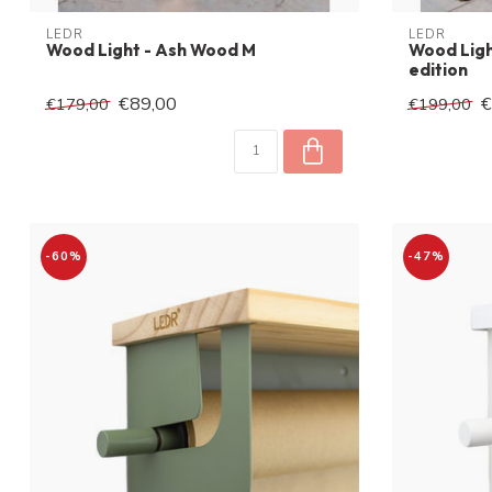
LEDR
LEDR
Wood Light - Ash Wood M
Wood Ligh
edition
€89,00
€
€179,00
€199,00
-60%
-47%