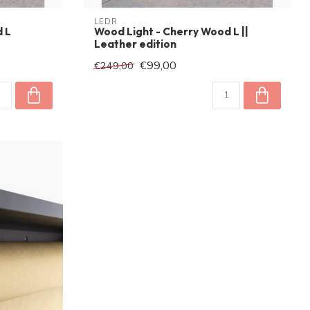
LEDR
 L
Wood Light - Cherry Wood L ||
Leather edition
€99,00
€249,00