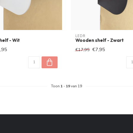
LEDR
elf - Wit
Wooden shelf - Zwart
,95
€7,95
€17,95
Toon
1
-
19
van 19