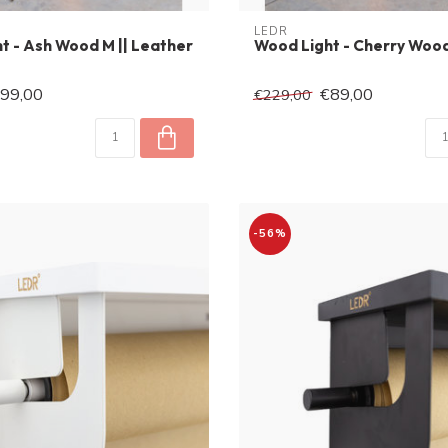
LEDR
t - Ash Wood M || Leather
Wood Light - Cherry Wood
99,00
€89,00
€229,00
-56%