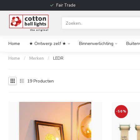
Fair Trade
Home
★ Ontwerp zelf ★
Binnenverlichting
Buiten
Home
/
Merken
/
LEDR
19
Producten
-56%