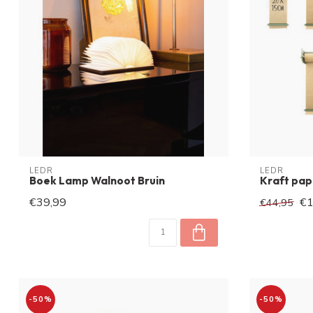
LEDR
LEDR
Boek Lamp Walnoot Bruin
Kraft pap
€39,99
€1
€44,95
-50%
-50%