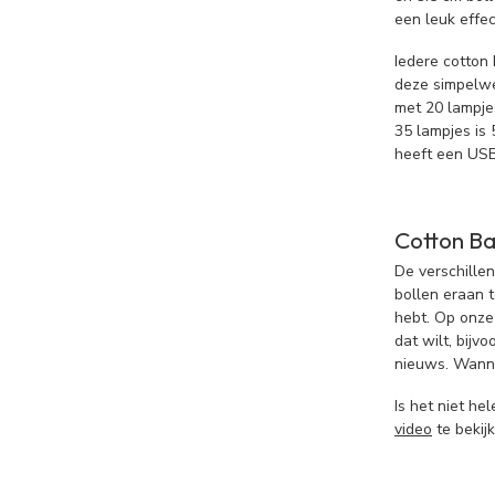
een leuk effec
Iedere cotton
deze simpelweg
met 20 lampje
35 lampjes is 
heeft een USB 
Cotton Bal
De verschillen
bollen eraan t
hebt. Op onze 
dat wilt, bijv
nieuws. Wannee
Is het niet he
video
te bekij