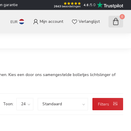
n garantie
4.6
/5.0
2643
beoordelingen
0
Mijn account
Verlanglijst
EUR
nnen. Kies een door ons samengestelde bolletjes lichtslinger of
Toon:
Filters