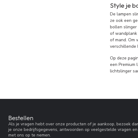
Style je b
De lampen slin
ze ook een gez
bollen slinge
of wandplank l
of mand. Om w
verschillende 
Op deze pagina
een Premium l
lichtslinger s
Bestellen
Als je vragen hebt over onze producten of je aankoop, bezoek dan
je onze bedrijfsgegevens, antwoorden op veelgestelde vragen en
met ons op te nemen.