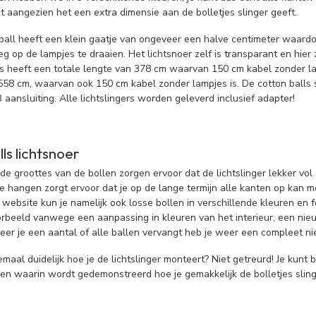
t aangezien het een extra dimensie aan de bolletjes slinger geeft.
 ball heeft een klein gaatje van ongeveer een halve centimeter waardo
 op de lampjes te draaien. Het lichtsnoer zelf is transparant en hier 
s heeft een totale lengte van 378 cm waarvan 150 cm kabel zonder lamp
558 cm, waarvan ook 150 cm kabel zonder lampjes is. De cotton balls sta
aansluiting. Alle lichtslingers worden geleverd inclusief adapter!
ls lichtsnoer
de groottes van de bollen zorgen ervoor dat de lichtslinger lekker vo
e hangen zorgt ervoor dat je op de lange termijn alle kanten op kan m
website kun je namelijk ook losse bollen in verschillende kleuren en 
oorbeeld vanwege een aanpassing in kleuren van het interieur, een nie
r je een aantal of alle ballen vervangt heb je weer een compleet nieu
lemaal duidelijk hoe je de lichtslinger monteert? Niet getreurd! Je kunt 
ken waarin wordt gedemonstreerd hoe je gemakkelijk de bolletjes sling