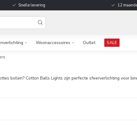
Snelle levering
12 maande
enverlichting
Woonaccessoires
Outlet
SALE
ers
tes bollen? Cotton Balls Lights zijn perfecte sfeerverlichting voor bi