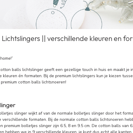
Lichtslingers || verschillende kleuren en fo
 home!”
tton balls lichtslinger geeft een gezellige touch in huis en maakt je i
e kleuren én formaten. Bij de premium lichtslingers kun je kiezen tuss
premium cotton balls lichtsnoeren!
slinger
letjes slinger wijkt af van de normale bolletjes slinger door het forma
ie verschillende formaten. Bij de normale cotton balls lichtsnoeren he
een premium bolletjes slinger zijn 6.5, 8 en 9.5 cm. De cotton balls v
en hebben we in 9 verschillende kleuren, je kunt dus echt alle kanten