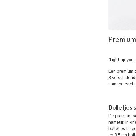
Premium 
“Light up your
Een premium co
9 verschillend
samengestele 
Bolletjes 
De premium bol
namelijk in dr
balletjes bij 
en 9.5 cm boll