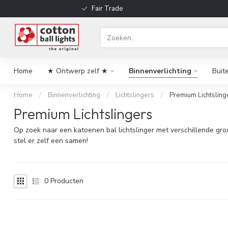
Fair Trade
Home
★ Ontwerp zelf ★
Binnenverlichting
Buit
Home
/
Binnenverlichting
/
Lichtslingers
/
Premium Lichtsling
Premium Lichtslingers
Op zoek naar een katoenen bal lichtslinger met verschillende groot
stel er zelf een samen!
0
Producten