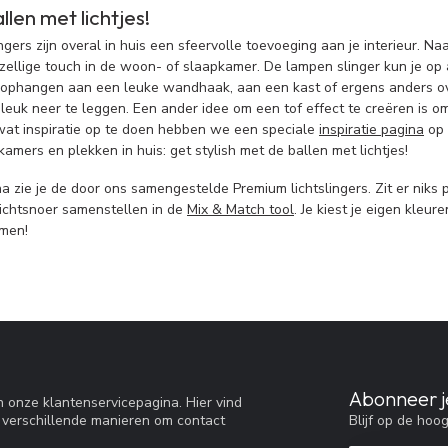
allen met lichtjes!
gers zijn overal in huis een sfeervolle toevoeging aan je interieur. Naa
ellige touch in de woon- of slaapkamer. De lampen slinger kun je op al
r ophangen aan een leuke wandhaak, aan een kast of ergens anders ov
euk neer te leggen. Een ander idee om een tof effect te creëren is om 
at inspiratie op te doen hebben we een speciale
inspiratie pagina
op 
kamers en plekken in huis: get stylish met de ballen met lichtjes!
 zie je de door ons samengestelde Premium lichtslingers. Zit er niks 
ichtsnoer samenstellen in de
Mix & Match tool
. Je kiest je eigen kleu
amen!
Abonneer j
 onze klantenservicepagina. Hier vind
Blijf op de hoo
 verschillende manieren om contact