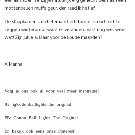
een aanrader. Tenzij je natuurlijk erg gehecht bent aan een
mottenballen muffe geur, dan raad ik het af.
De slaapkamer is nu helemaal herfstproof, ik durf niet te
zeggen winterproof want er veranderd vast nog wel weer
wat! Zijn jullie al klaar voor de koude maanden?
X Marina
Volg je ons ook al voor veel meer inspiraitie?
IG:
@cottonballlights_the_original
FB:
Cotton Ball Lights The Original
En bekijk ook eens onze
Pinterest!