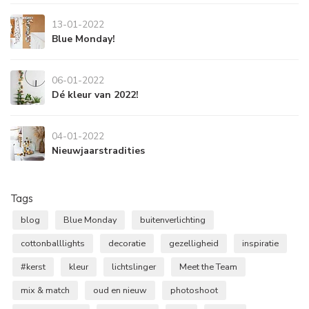
13-01-2022
Blue Monday!
06-01-2022
Dé kleur van 2022!
04-01-2022
Nieuwjaarstradities
Tags
blog
Blue Monday
buitenverlichting
cottonballlights
decoratie
gezelligheid
inspiratie
#kerst
kleur
lichtslinger
Meet the Team
mix & match
oud en nieuw
photoshoot