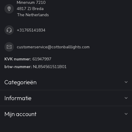
Minervum 7210
4817 ZJ Breda
The Netherlands
+31765141834
customerservice@cottonballlights.com
KVK nummer:
61947997
btw-nummer:
NL854561511B01
Categorieën
Informatie
Mijn account