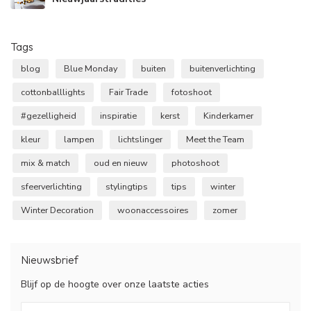
Tags
blog
Blue Monday
buiten
buitenverlichting
cottonballlights
Fair Trade
fotoshoot
#gezelligheid
inspiratie
kerst
Kinderkamer
kleur
lampen
lichtslinger
Meet the Team
mix & match
oud en nieuw
photoshoot
sfeerverlichting
stylingtips
tips
winter
Winter Decoration
woonaccessoires
zomer
Nieuwsbrief
Blijf op de hoogte over onze laatste acties