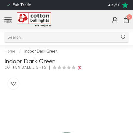
Fair Trade
! No shipping t
4.6
/5.0
0
MENU
Home
/
Indoor Dark Green
Indoor Dark Green
(0)
COTTON BALL LIGHTS