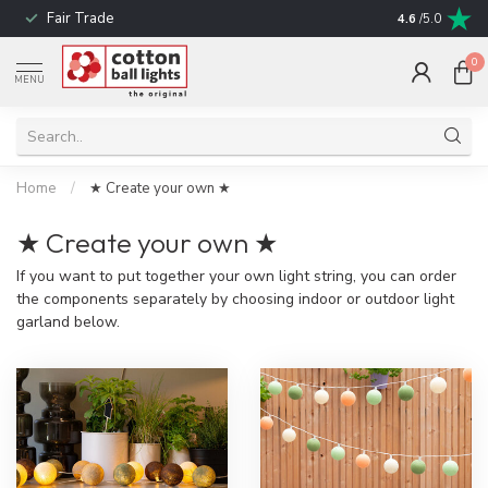
Fair Trade
! No shipping t
4.6
/5.0
0
MENU
Home
/
★ Create your own ★
★ Create your own ★
If you want to put together your own light string, you can order
the components separately by choosing indoor or outdoor light
garland below.