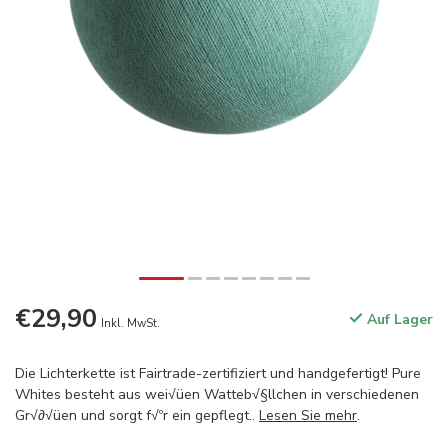
€29,90
Auf Lager
Inkl. MwSt.
Die Lichterkette ist Fairtrade-zertifiziert und handgefertigt! Pure
Whites besteht aus wei√üen Watteb√§llchen in verschiedenen
Gr√∂√üen und sorgt f√ºr ein gepflegt..
Lesen Sie mehr
.