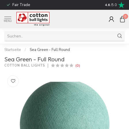
Fair Trade
schnelle Liefe
4.6
/5.0
0
MENU
Startseite
/
Sea Green - Full Round
Sea Green - Full Round
(0)
COTTON BALL LIGHTS