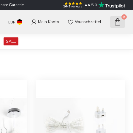
nate Garantie
4.6
/5.0
2643
reviews
0
Mein Konto
Wunschzettel
EUR
SALE