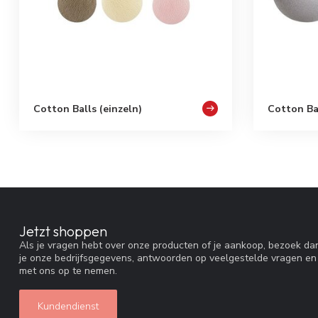
Cotton Balls (einzeln)
Cotton Ba
Jetzt shoppen
Als je vragen hebt over onze producten of je aankoop, bezoek dan
je onze bedrijfsgegevens, antwoorden op veelgestelde vragen en
met ons op te nemen.
Kundendienst