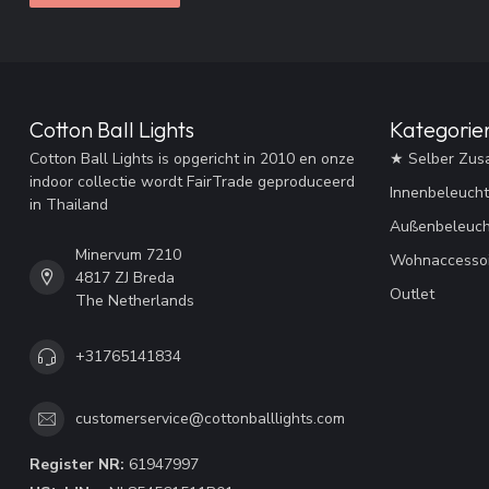
Cotton Ball Lights
Kategorie
Cotton Ball Lights is opgericht in 2010 en onze
★ Selber Zus
indoor collectie wordt FairTrade geproduceerd
Innenbeleuch
in Thailand
Außenbeleuc
Minervum 7210
Wohnaccessoi
4817 ZJ Breda
Outlet
The Netherlands
+31765141834
customerservice@cottonballlights.com
Register NR:
61947997