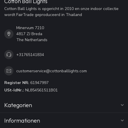
Cotton Ball Lights
Cotton Ball Lights is opgericht in 2010 en onze indoor collectie
wordt FairTrade geproduceerd in Thailand
Minervum 7210
4817 ZJ Breda
The Netherlands
+31765141834
customerservice@cottonballlights.com
Register NR:
61947997
USt-IdNr.:
NL854561511B01
Kategorien
Informationen