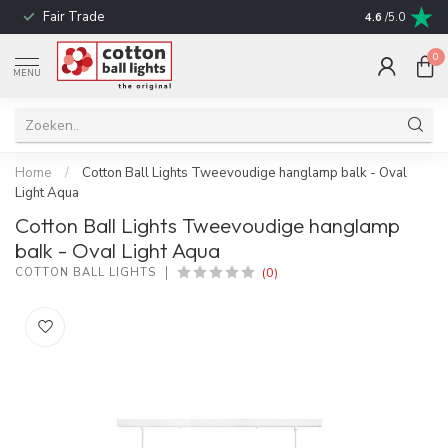
Fair Trade
Snelle leverin
4.6
/5.0
0
MENU
Home
/
Cotton Ball Lights Tweevoudige hanglamp balk - Oval
Light Aqua
Cotton Ball Lights Tweevoudige hanglamp
balk - Oval Light Aqua
(0)
COTTON BALL LIGHTS