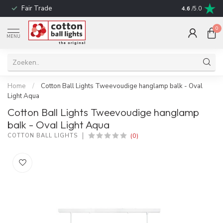
Fair Trade
Snelle leverin
4.6
/5.0
0
MENU
Home
/
Cotton Ball Lights Tweevoudige hanglamp balk - Oval
Light Aqua
Cotton Ball Lights Tweevoudige hanglamp
balk - Oval Light Aqua
(0)
COTTON BALL LIGHTS