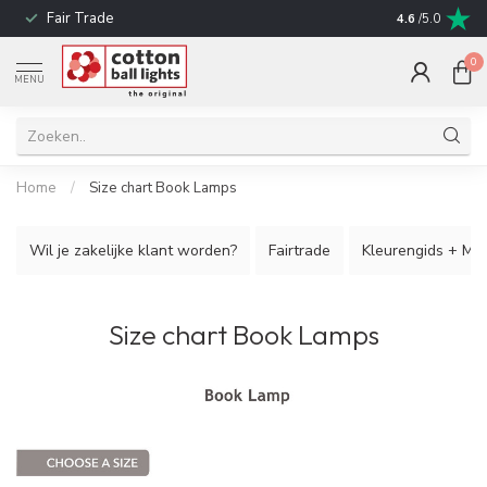
Fair Trade
Snelle leverin
4.6
/5.0
0
MENU
Home
/
Size chart Book Lamps
Wil je zakelijke klant worden?
Fairtrade
Kleurengids + Mon
Size chart Book Lamps