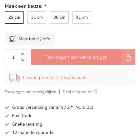
Maak een keuze:
*
25 cm
31 cm
36 cm
41 cm
Maattabel / info
Toevoegen aan winkelwagen
Levering binnen 1-2 werkdagen
Toevoegen om te vergelijken
Deel dit product
Gratis verzending vanaf €75,-* (NL & BE)
Fair Trade
Snelle levering
12 maanden garantie