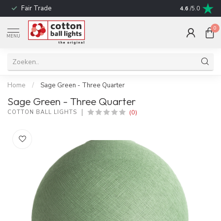
Fair Trade
Snelle leverin
4.6
/5.0
0
MENU
Home
/
Sage Green - Three Quarter
Sage Green - Three Quarter
(0)
COTTON BALL LIGHTS