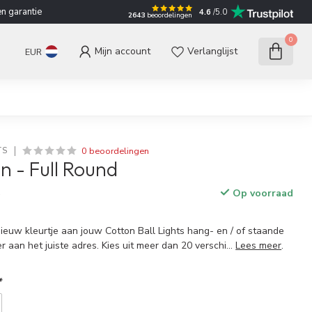
n garantie
4.6
/5.0
2643
beoordelingen
0
Mijn account
Verlanglijst
EUR
0 beoordelingen
TS
n - Full Round
Op voorraad
w
nieuw kleurtje aan jouw Cotton Ball Lights hang- en / of staande
r aan het juiste adres. Kies uit meer dan 20 verschi...
Lees meer
.
*