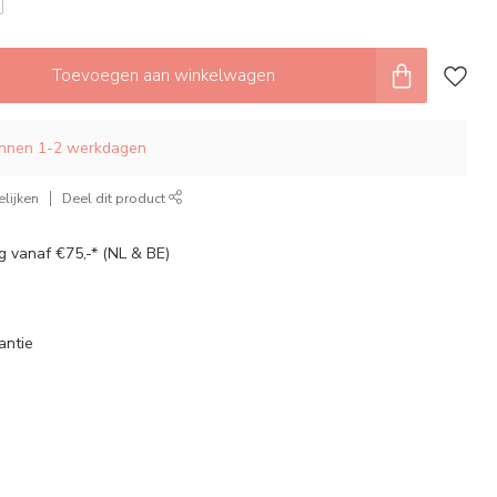
Toevoegen aan winkelwagen
innen 1-2 werkdagen
lijken
Deel dit product
g vanaf €75,-* (NL & BE)
antie