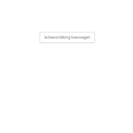
 button)
Je beoordeling toevoegen