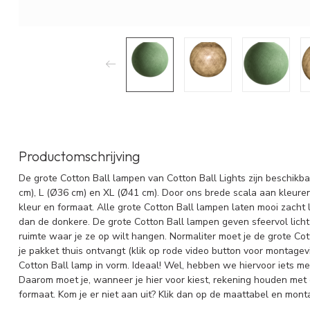
Productomschrijving
De grote Cotton Ball lampen van Cotton Ball Lights zijn beschikb
cm), L (Ø36 cm) en XL (Ø41 cm). Door ons brede scala aan kleur
kleur en formaat. Alle grote Cotton Ball lampen laten mooi zacht l
dan de donkere. De grote Cotton Ball lampen geven sfeervol licht
ruimte waar je ze op wilt hangen. Normaliter moet je de grote Co
je pakket thuis ontvangt (klik op rode video button voor montagevid
Cotton Ball lamp in vorm. Ideaal! Wel, hebben we hiervoor iets me
Daarom moet je, wanneer je hier voor kiest, rekening houden met 
formaat. Kom je er niet aan uit? Klik dan op de maattabel en mont