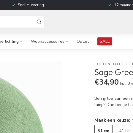
Snelle levering
12 maande
verlichting
Woonaccessoires
Outlet
SALE
COTTON BALL LIGH
Sage Gree
€34,90
Incl. bt
Ben jij toe aan een 
lamp? Dan ben je hie
Maak een keuze:
31 cm
41 cm