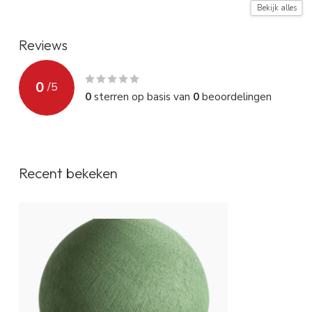
Montage instructie
Zie video (rode
Bekijk alles
Reviews
0
/
5
0
sterren op basis van
0
beoordelingen
Recent bekeken