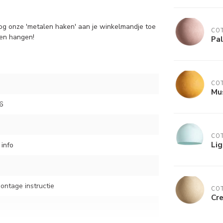
og onze 'metalen haken' aan je winkelmandje toe
COT
aten hangen!
Pal
COT
Mus
6
COT
Lig
 info
montage instructie
COT
Cre