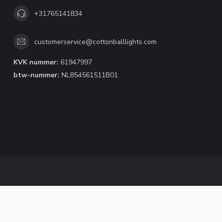
+31765141834
customerservice@cottonballlights.com
KVK nummer:
61947997
btw-nummer:
NL854561511B01