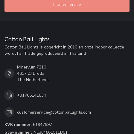
Klantenservice
Cotton Ball Lights
Cotton Ball Lights is opgericht in 2010 en onze indoor collectie
wordt FairTrade geproduceerd in Thailand
Minervum 7210
4817 ZJ Breda
The Netherlands
+31765141834
customerservice@cottonballlights.com
KVK nummer:
61947997
btw-nummer:
NL854561511B01