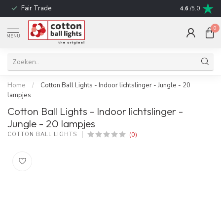
Fair Trade
Snelle leverin
4.6
/5.0
0
MENU
Home
/
Cotton Ball Lights - Indoor lichtslinger - Jungle - 20
lampjes
Cotton Ball Lights - Indoor lichtslinger -
Jungle - 20 lampjes
(0)
COTTON BALL LIGHTS