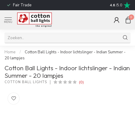
Fair Trade
Snelle leverin
4.6
/5.0
0
MENU
Home
/
Cotton Ball Lights - Indoor lichtslinger - Indian Summer -
20 lampjes
Cotton Ball Lights - Indoor lichtslinger - Indian
Summer - 20 lampjes
(0)
COTTON BALL LIGHTS