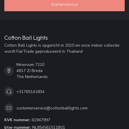
Klantenservice
Cotton Ball Lights
Cotton Ball Lights is opgericht in 2010 en onze indoor collectie
wordt FairTrade geproduceerd in Thailand
Minervum 7210
4817 ZJ Breda
The Netherlands
+31765141834
customerservice@cottonballlights.com
KVK nummer:
61947997
btw-nummer:
NL854561511B01