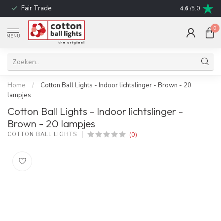
Fair Trade
Snelle leverin
4.6
/5.0
0
MENU
Home
/
Cotton Ball Lights - Indoor lichtslinger - Brown - 20
lampjes
Cotton Ball Lights - Indoor lichtslinger -
Brown - 20 lampjes
(0)
COTTON BALL LIGHTS