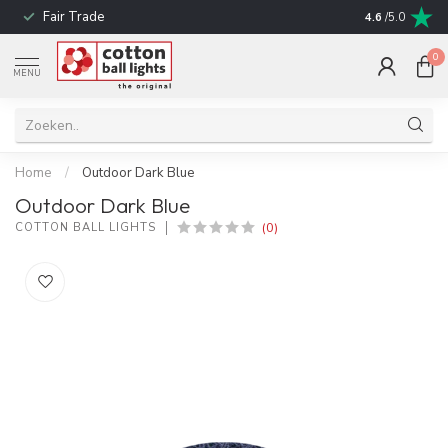
Fair Trade
Snelle leverin
4.6
/5.0
0
MENU
Home
/
Outdoor Dark Blue
Outdoor Dark Blue
(0)
COTTON BALL LIGHTS