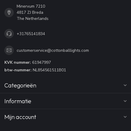
Minervum 7210
4817 ZJ Breda
The Netherlands
+31765141834
customerservice@cottonballlights.com
KVK nummer:
61947997
btw-nummer:
NL854561511B01
Categorieën
Informatie
Mijn account