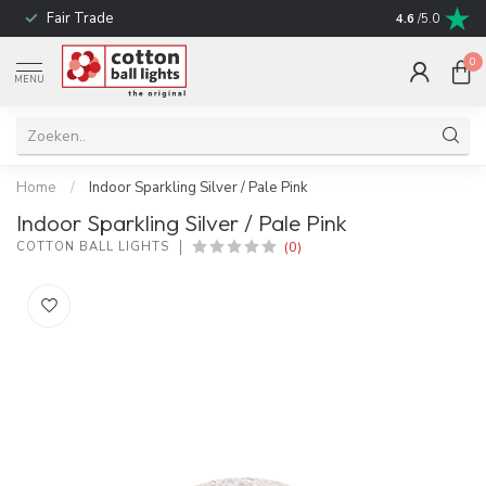
Fair Trade
Snelle leverin
4.6
/5.0
0
MENU
Home
/
Indoor Sparkling Silver / Pale Pink
Indoor Sparkling Silver / Pale Pink
(0)
COTTON BALL LIGHTS